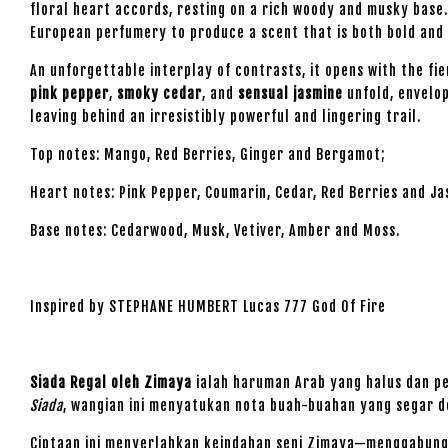
floral heart accords, resting on a rich woody and musky base.
European perfumery to produce a scent that is both bold and
An unforgettable interplay of contrasts, it opens with the fi
pink pepper
,
smoky cedar
, and
sensual jasmine
unfold, envelo
leaving behind an irresistibly powerful and lingering trail.
Top notes: Mango, Red Berries, Ginger and Bergamot;
Heart notes: Pink Pepper, Coumarin, Cedar, Red Berries and J
Base notes: Cedarwood, Musk, Vetiver, Amber and Moss.
Inspired by STEPHANE HUMBERT Lucas 777 God Of Fire
Siada Regal oleh Zimaya
ialah haruman Arab yang halus dan pe
Siada
, wangian ini menyatukan nota buah-buahan yang segar d
Ciptaan ini menyerlahkan keindahan seni Zimaya—menggabung