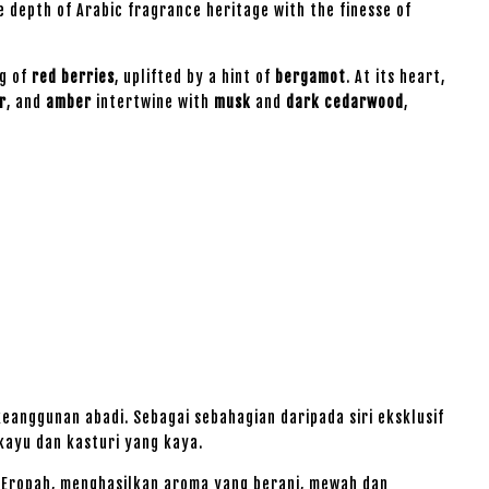
e depth of Arabic fragrance heritage with the finesse of
ng of
red berries
, uplifted by a hint of
bergamot
. At its heart,
r
, and
amber
intertwine with
musk
and
dark cedarwood
,
anggunan abadi. Sebagai sebahagian daripada siri eksklusif
kayu dan kasturi yang kaya.
Eropah, menghasilkan aroma yang berani, mewah dan