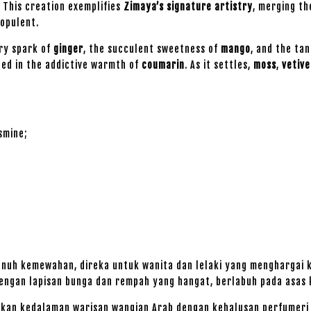
 This creation exemplifies
Zimaya’s signature artistry
, merging th
 opulent.
ery spark of
ginger
, the succulent sweetness of
mango
, and the ta
ped in the addictive warmth of
coumarin
. As it settles,
moss
,
vetive
asmine;
nuh kemewahan, direka untuk wanita dan lelaki yang menghargai ke
engan lapisan bunga dan rempah yang hangat, berlabuh pada asas 
kan kedalaman warisan wangian Arab dengan kehalusan perfumeri 