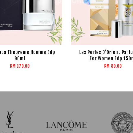
oca Theoreme Homme Edp
Les Perles D'Orient Parf
90ml
For Women Edp 150
RM 179.00
RM 89.00