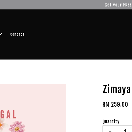
r FREE SHIPPING fragrance with minimum spend of RM100
Shop No
Contact
Zimaya
RM 259.00
Quantity
-