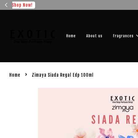
Get you
Home
About us
Fragrances
›
Home
Zimaya Siada Regal Edp 100ml