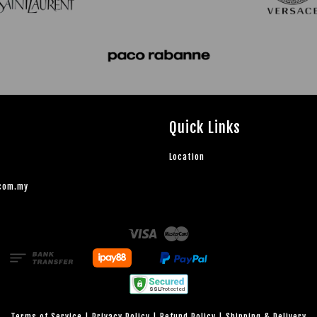
Quick Links
Location
.com.my
Visa
Master
Terms of Service
|
Privacy Policy
|
Refund Policy
|
Shipping & Delivery