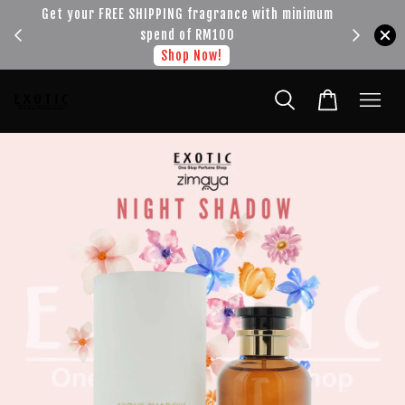
!!!
Get your FREE SHIPPING fragrance with minimum
spend of RM100
Shop Now!