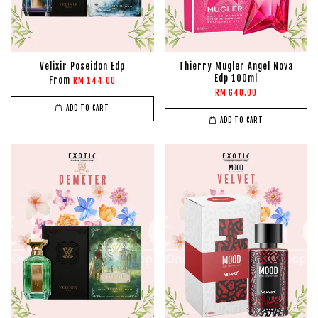
Velixir Poseidon Edp
Thierry Mugler Angel Nova
Edp 100ml
From
RM 144.00
RM 640.00
ADD TO CART
ADD TO CART