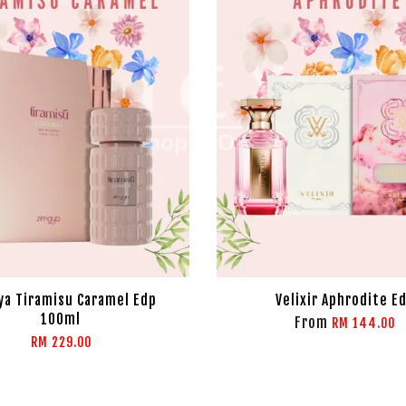
ya Tiramisu Caramel Edp
Velixir Aphrodite E
100ml
From
RM 144.00
RM 229.00