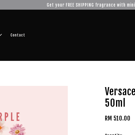
r FREE SHIPPING fragrance with minimum spend of RM100
Shop No
Contact
Versac
50ml
RM 510.00