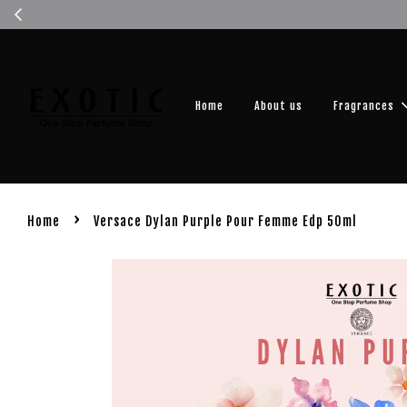
Get you
Home
About us
Fragrances
›
Home
Versace Dylan Purple Pour Femme Edp 50ml