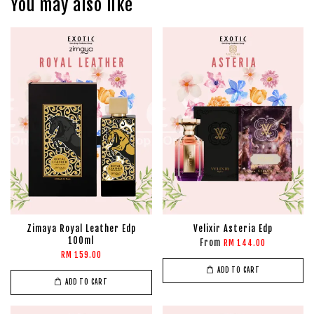
You may also like
Zimaya Royal Leather Edp
Velixir Asteria Edp
100ml
From
RM 144.00
RM 159.00
ADD TO CART
ADD TO CART