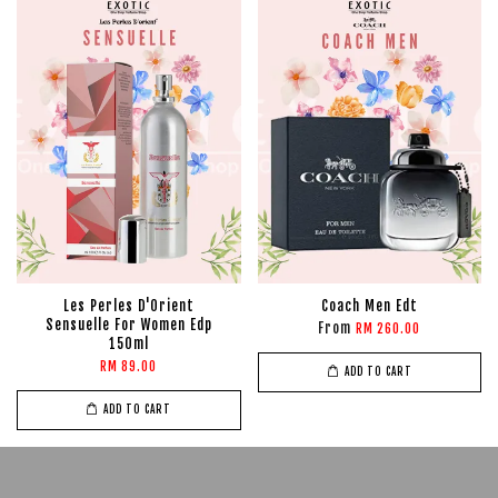
Les Perles D'Orient
Coach Men Edt
Sensuelle For Women Edp
From
RM 260.00
150ml
RM 89.00
ADD TO CART
ADD TO CART