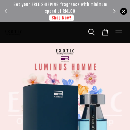
!!!
Get your FREE SHIPPING fragrance with minimum
spend of RM100
Shop Now!