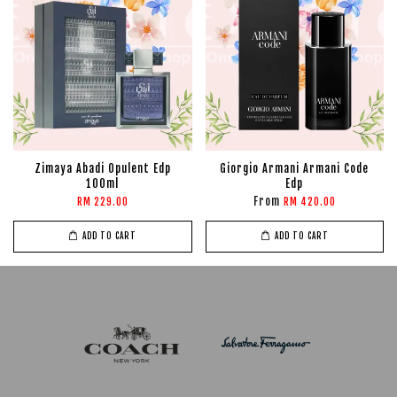
Zimaya Abadi Opulent Edp
Giorgio Armani Armani Code
100ml
Edp
From
RM 229.00
RM 420.00
ADD TO CART
ADD TO CART