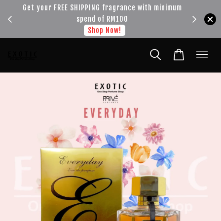
!!!
Get your FREE SHIPPING fragrance with minimum
spend of RM100
Shop Now!