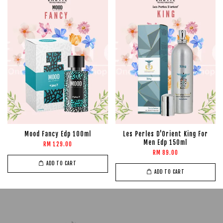
Mood Fancy Edp 100ml
Les Perles D'Orient King For
Men Edp 150ml
RM 129.00
RM 89.00
ADD TO CART
ADD TO CART