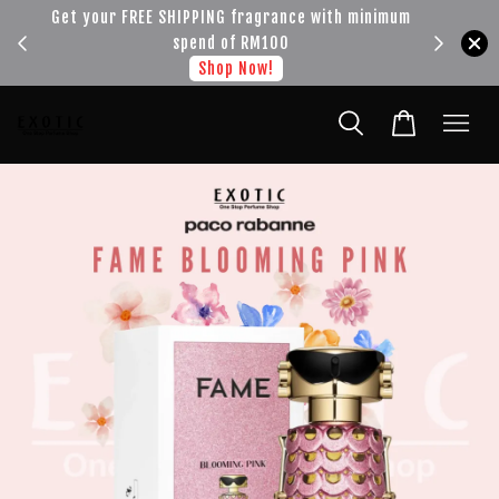
!!!
Get your FREE SHIPPING fragrance with minimum
spend of RM100
Shop Now!