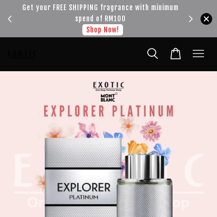
!!!
Get your FREE SHIPPING fragrance with minimum
spend of RM100
Shop Now!