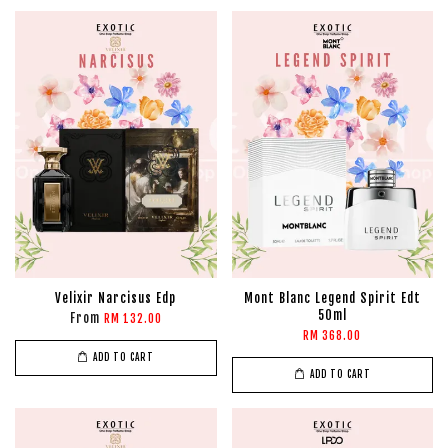
Velixir Narcisus Edp
Mont Blanc Legend Spirit Edt
50ml
From
RM 132.00
RM 368.00
ADD TO CART
ADD TO CART