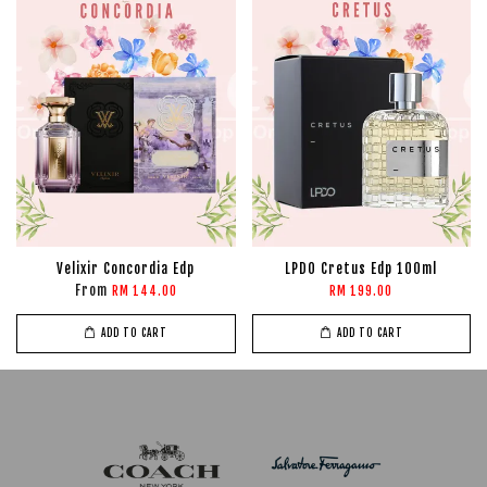
Velixir Concordia Edp
LPDO Cretus Edp 100ml
From
RM 144.00
RM 199.00
ADD TO CART
ADD TO CART