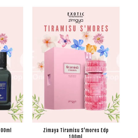
100ml
Zimaya Tiramisu S'mores Edp
100ml