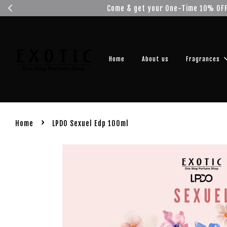
Get you
Home
About us
Fragrances
›
Home
LPDO Sexuel Edp 100ml