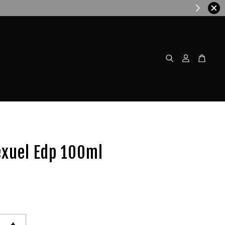
w!
exuel Edp 100ml
+