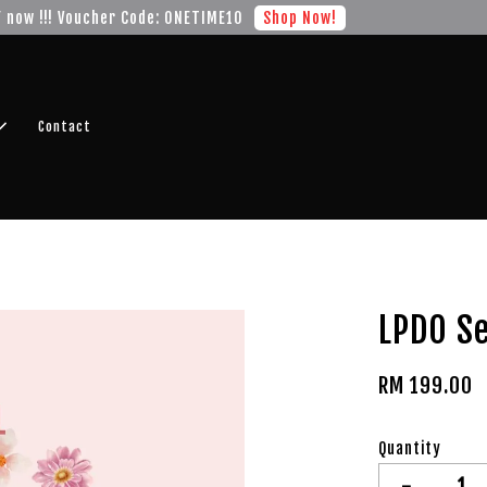
r FREE SHIPPING fragrance with minimum spend of RM100
Shop No
Contact
LPDO S
RM 199.00
Quantity
-