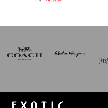
From
RM 132.00