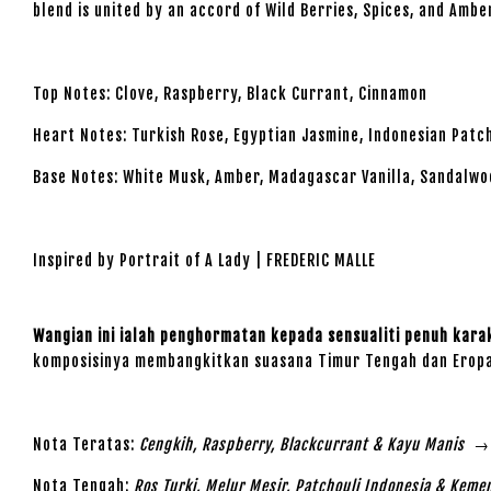
blend is united by an accord of Wild Berries, Spices, and Amb
Top Notes: Clove, Raspberry, Black Currant, Cinnamon
Heart Notes: Turkish Rose, Egyptian Jasmine, Indonesian Patc
Base Notes: White Musk, Amber, Madagascar Vanilla, Sandalwo
Inspired by Portrait of A Lady | FREDERIC MALLE
Wangian ini ialah penghormatan kepada sensualiti penuh kar
komposisinya membangkitkan suasana Timur Tengah dan Eropah
Nota Teratas:
Cengkih, Raspberry, Blackcurrant & Kayu Manis
→ p
Nota Tengah:
Ros Turki, Melur Mesir, Patchouli Indonesia & Keme