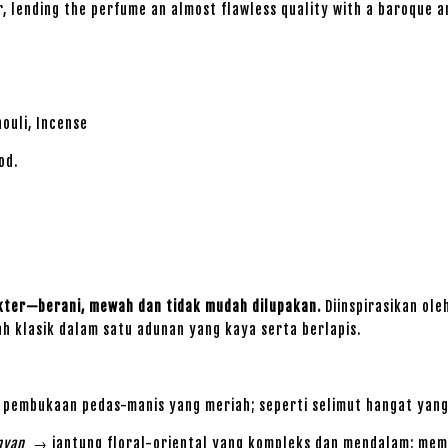
er, lending the perfume an almost flawless quality with a baroque 
houli, Incense
od.
akter—berani, mewah dan tidak mudah dilupakan.
Diinspirasikan ole
 klasik dalam satu adunan yang kaya serta berlapis.
embukaan pedas-manis yang meriah; seperti selimut hangat yan
nyan
→ jantung floral-oriental yang kompleks dan mendalam; mem