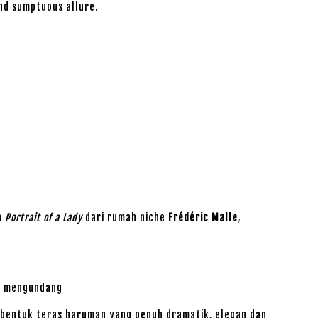
and sumptuous allure.
h
Portrait of a Lady
dari rumah niche
Frédéric Malle
,
g mengundang
bentuk teras haruman yang penuh dramatik, elegan dan