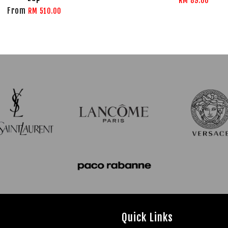
RM 89.00
From
RM 510.00
Quick Links