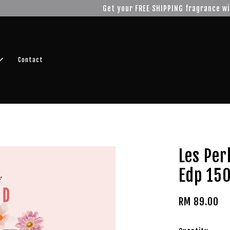
r FREE SHIPPING fragrance with minimum spend of RM100
Shop No
Contact
Les Per
Edp 15
RM 89.00