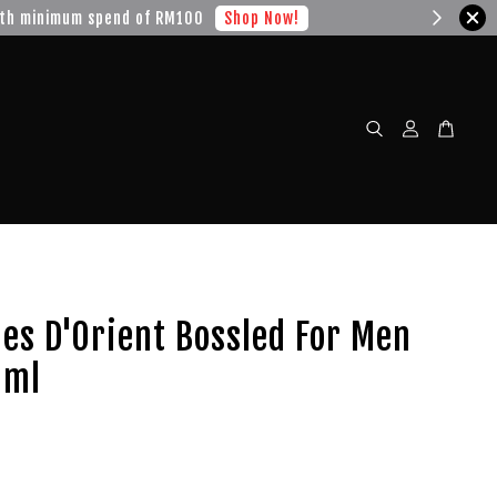
w!
les D'Orient Bossled For Men
0ml