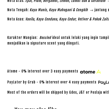
Nota Atas:
Epal, Plum, Bergamot, Lemon, Lumut Oak & Geranium
→ 
Nota Tengah:
Kayu Manis, Kayu Mahogani & Cengkih
→ jantung s
Nota Asas:
Vanila, Kayu Cendana, Kayu Cedar, Vetiver & Pokok Zait
Karakter Wangian:
Bossled
ideal untuk lelaki yang ingin tampi
menjadikan ia signature scent yang diingati.
Atome - 0% interest over 3 easy payments
PayLater by Grab - 0% interest over 4 easy payments
Most of the orders will be shipped by Gdex, J&T or Poslaju wit