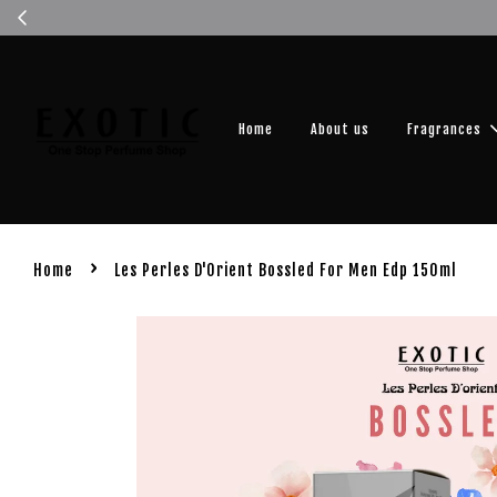
Get you
Home
About us
Fragrances
›
Home
Les Perles D'Orient Bossled For Men Edp 150ml