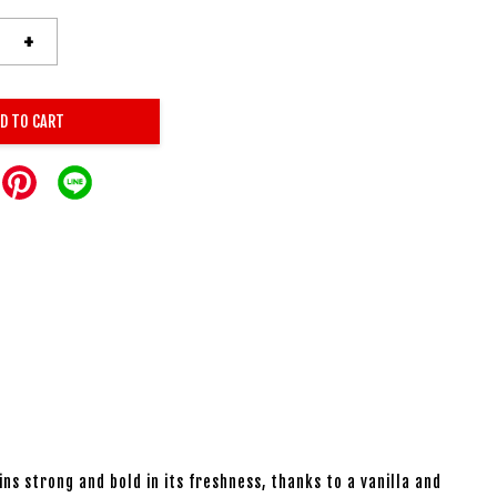
+
D TO CART
s strong and bold in its freshness, thanks to a vanilla and