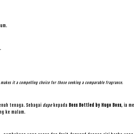
ium.
.
l makes it a compelling choice for those seeking a comparable fragrance.
enuh tenaga. Sebagai
dupe
kepada
Boss Bottled by Hugo Boss
, ia m
ng ke malam.