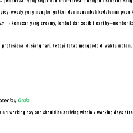
pembukaan yang segar dan fruit-forward dengan sisi herba yang
picy-woody yang menghangatkan dan menambah kedalaman pada ko
un
→ kemasan yang creamy, lembut dan sedikit earthy—memberika
l profesional di siang hari, tetapi tetap menggoda di waktu malam.
hin 1 working day and should be arriving within 7 working days afte