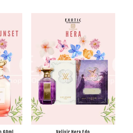
p 60ml
Velixir Hera Edp