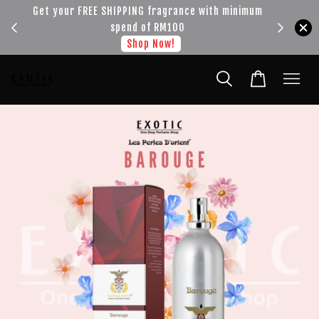
!!!
Get your FREE SHIPPING fragrance with minimum
spend of RM100
Shop Now!