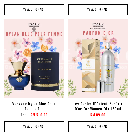
ADD TO CART
ADD TO CART
Versace Dylan Blue Pour
Les Perles D'Orient Parfum
Femme Edp
D'or For Women Edp 150ml
From
RM 510.00
RM 89.00
ADD TO CART
ADD TO CART