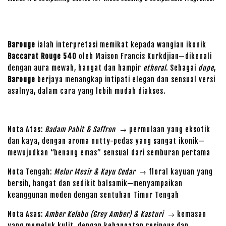
Barouge
ialah interpretasi memikat kepada wangian ikonik
Baccarat Rouge 540
oleh Maison Francis Kurkdjian—dikenali
dengan aura mewah, hangat dan hampir
etheral
. Sebagai
dupe
,
Barouge
berjaya menangkap intipati elegan dan sensual versi
asalnya, dalam cara yang lebih mudah diakses.
Nota Atas:
Badam Pahit & Saffron
→ permulaan yang eksotik
dan kaya, dengan aroma nutty-pedas yang sangat ikonik—
mewujudkan “benang emas” sensual dari semburan pertama
Nota Tengah:
Melur Mesir & Kayu Cedar
→ floral kayuan yang
bersih, hangat dan sedikit balsamik—menyampaikan
keanggunan moden dengan sentuhan Timur Tengah
Nota Asas:
Amber Kelabu (Grey Amber) & Kasturi
→ kemasan
yang memeluk kulit, dengan kehangatan resinous dan