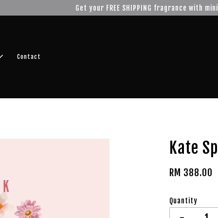
r FREE SHIPPING fragrance with minimum spend of RM100
Shop No
Contact
Kate S
RM 388.00
Quantity
-