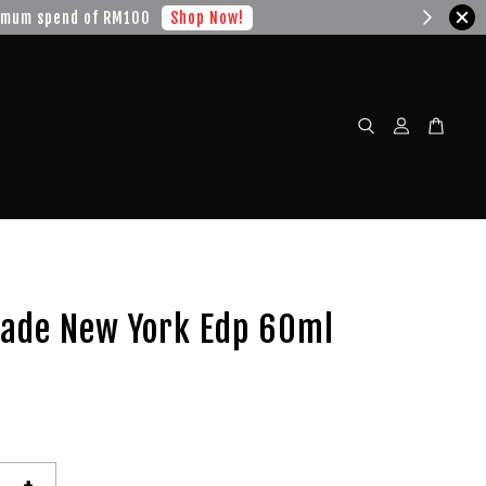
w!
pade New York Edp 60ml
+