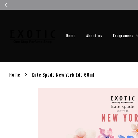
Get you
Home
About us
Fragrances
›
Home
Kate Spade New York Edp 60ml