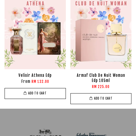
Velixir Athena Edp
Armaf Club De Nuit Woman
Edp 105ml
From
RM 132.00
RM 225.00
ADD TO CART
ADD TO CART