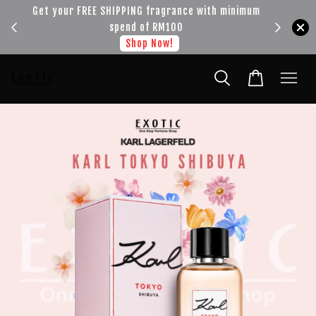
!!!
Get your FREE SHIPPING fragrance with minimum
spend of RM100
Shop Now!