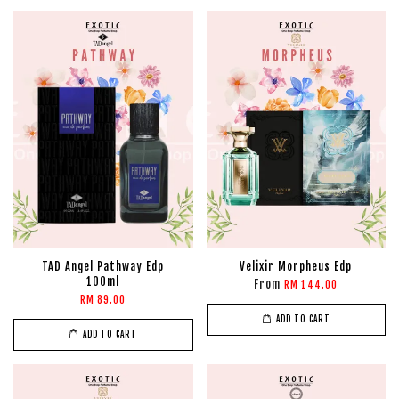
TAD Angel Pathway Edp
Velixir Morpheus Edp
100ml
From
RM 144.00
RM 89.00
ADD TO CART
ADD TO CART