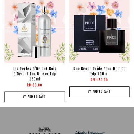
Les Perles D'Orient Bois
Rue Broca Pride Pour Homme
D'Orient For Unisex Edp
Edp 100ml
150ml
RM 179.00
RM 89.00
ADD TO CART
ADD TO CART