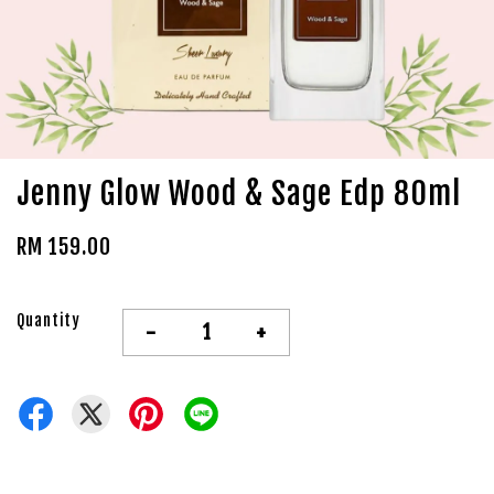
Jenny Glow Wood & Sage Edp 80ml
RM 159.00
Quantity
-
+