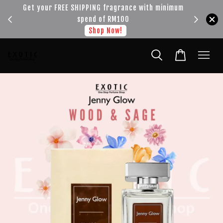
!!!
Get your FREE SHIPPING fragrance with minimum
spend of RM100
Shop Now!