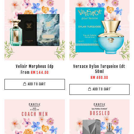
Velixir Morpheus Edp
Versace Dylan Turquoise Edt
50ml
From
RM 144.00
RM 460.00
ADD TO CART
ADD TO CART