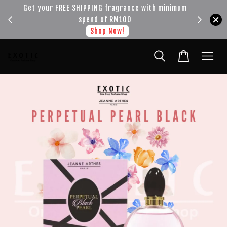
!!!
Get your FREE SHIPPING fragrance with minimum
spend of RM100
Shop Now!