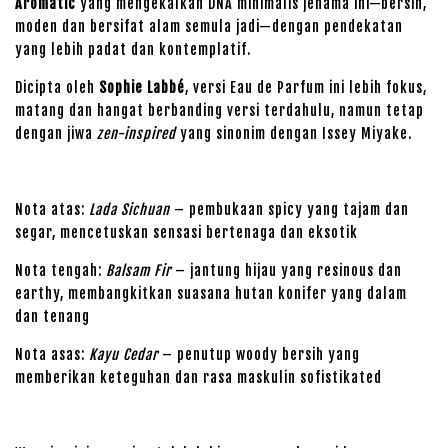
Aromatic
yang mengekalkan DNA minimalis jenama ini—bersih,
moden dan bersifat alam semula jadi—dengan pendekatan
yang lebih padat dan kontemplatif.
Dicipta oleh
Sophie Labbé
, versi Eau de Parfum ini lebih fokus,
matang dan hangat berbanding versi terdahulu, namun tetap
dengan jiwa
zen-inspired
yang sinonim dengan Issey Miyake.
Nota atas:
Lada Sichuan
– pembukaan spicy yang tajam dan
segar, mencetuskan sensasi bertenaga dan eksotik
Nota tengah:
Balsam Fir
– jantung hijau yang resinous dan
earthy, membangkitkan suasana hutan konifer yang dalam
dan tenang
Nota asas:
Kayu Cedar
– penutup woody bersih yang
memberikan keteguhan dan rasa maskulin sofistikated