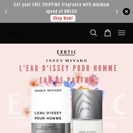
!!!
Get your FREE SHIPPING fragrance with minimum
spend of RM100
Shop Now!