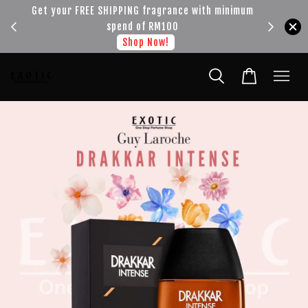
!!!
Get your FREE SHIPPING fragrance with minimum
spend of RM100
Shop Now!