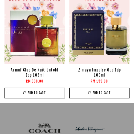
Armaf Club De Nuit Untold
Zimaya Impulse Oud Edp
Edp 105ml
100ml
RM 338.00
RM 159.00
ADD TO CART
ADD TO CART