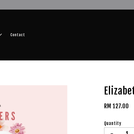
r FREE SHIPPING fragrance with minimum spend of RM100
Shop No
Contact
Elizabe
RM 127.00
Quantity
-