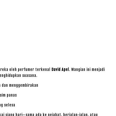
ireka oleh perfumer terkenal
David Apel
. Wangian ini menjadi
menghidupkan suasana.
h dan menggembirakan
usim panas
g selesa
ai siang hari—sama ada ke pejabat, berjalan-jalan, atau