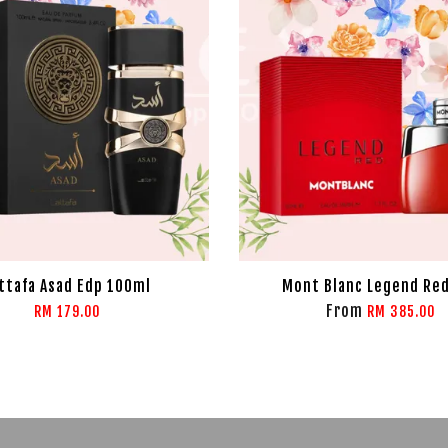
ttafa Asad Edp 100ml
Mont Blanc Legend Re
From
RM 179.00
RM 385.00