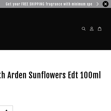
w!
th Arden Sunflowers Edt 100ml
+