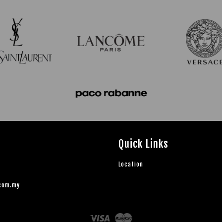
Quick Links
Location
.com.my
Visa
Master