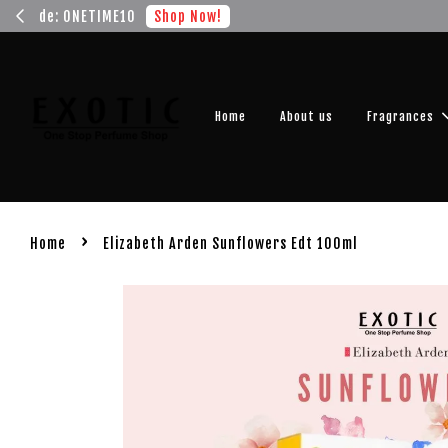
Get you
Home
About us
Fragrances
›
Home
Elizabeth Arden Sunflowers Edt 100ml