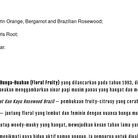
rin Orange, Bergamot and Brazilian Rosewood;
ris Root;
ar.
Bunga-Buahan (Floral Fruity)
yang dilancarkan pada tahun 1993, d
n—seakan menggambarkan sinar pagi musim panas yang hangat dan 
ot dan Kayu Rosewood Brazil
— pembukaan fruity-citrusy yang cera
— jantung floral yang lembut dan feminin dengan nuansa bunga m
utup woody-musky yang hangat, mewujudkan kesan tahan lama yan
menikmati gaya hidup aktif namun anggun. Ia sempurna untuk dipak