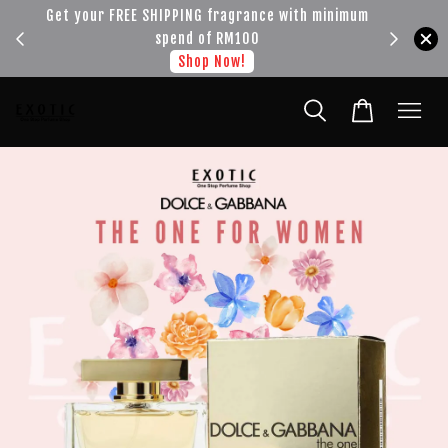
!!!
Get your FREE SHIPPING fragrance with minimum
spend of RM100
Shop Now!