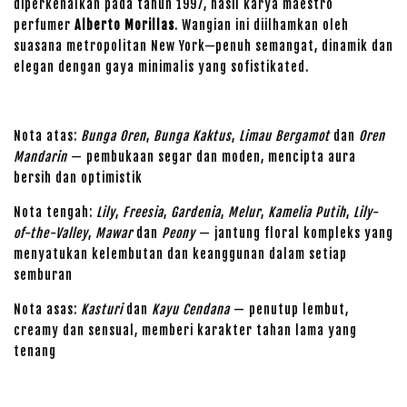
diperkenalkan pada tahun 1997, hasil karya maestro
perfumer
Alberto Morillas
. Wangian ini diilhamkan oleh
suasana metropolitan New York—penuh semangat, dinamik dan
elegan dengan gaya minimalis yang sofistikated.
Nota atas:
Bunga Oren
,
Bunga Kaktus
,
Limau Bergamot
dan
Oren
Mandarin
— pembukaan segar dan moden, mencipta aura
bersih dan optimistik
Nota tengah:
Lily
,
Freesia
,
Gardenia
,
Melur
,
Kamelia Putih
,
Lily-
of-the-Valley
,
Mawar
dan
Peony
— jantung floral kompleks yang
menyatukan kelembutan dan keanggunan dalam setiap
semburan
Nota asas:
Kasturi
dan
Kayu Cendana
— penutup lembut,
creamy dan sensual, memberi karakter tahan lama yang
tenang