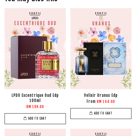
LPDO Excentrique Oud Edp
Velixir Uranus Edp
100ml
From
RM 144.00
RM 199.00
ADD TO CART
ADD TO CART