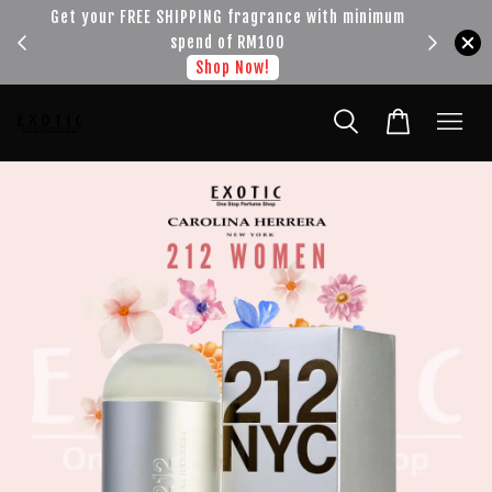
!!!
Get your FREE SHIPPING fragrance with minimum
spend of RM100
Shop Now!