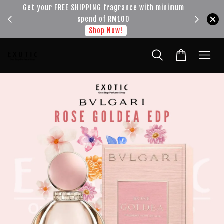
!!!
Get your FREE SHIPPING fragrance with minimum
spend of RM100
Shop Now!