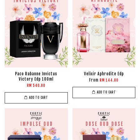
Paco Rabanne Invictus
Velixir Aphrodite Edp
Victory Edp 100ml
From
RM 144.00
RM 540.00
ADD TO CART
ADD TO CART