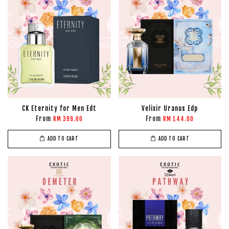
CK Eternity for Men Edt
Velixir Uranus Edp
From
From
RM 399.00
RM 144.00
ADD TO CART
ADD TO CART