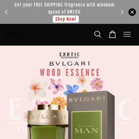
!!!
Get your FREE SHIPPING fragrance with minimum
spend of RM100
Shop Now!