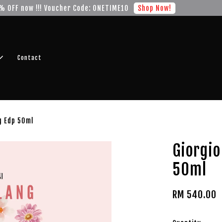
r FREE SHIPPING fragrance with minimum spend of RM100
Shop No
Contact
g Edp 50ml
Giorgi
50ml
RM 540.00