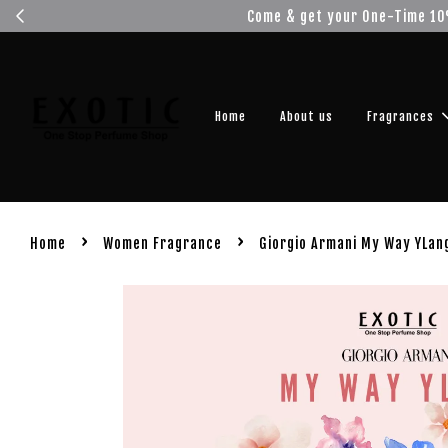
Get you
Home
About us
Fragrances
›
›
Home
Women Fragrance
Giorgio Armani My Way YLan