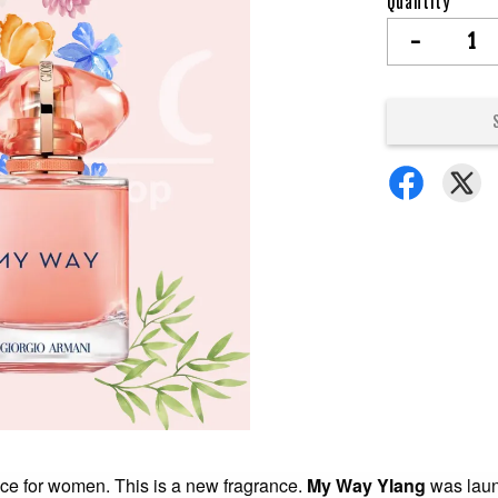
Quantity
-
ance for women. This is a new fragrance.
My Way Ylang
was laun