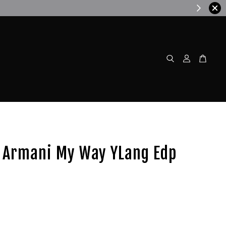
w!
o Armani My Way YLang Edp