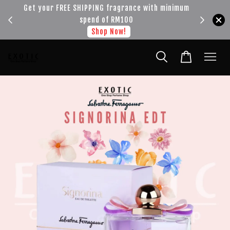
!!!
Get your FREE SHIPPING fragrance with minimum
spend of RM100
Shop Now!