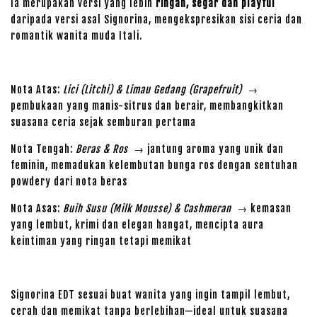
Ia merupakan versi yang lebih
ringan, segar dan playful
daripada versi asal Signorina, mengekspresikan sisi ceria dan
romantik wanita muda Itali.
Nota Atas:
Lici (Litchi) & Limau Gedang (Grapefruit)
→
pembukaan yang manis-sitrus dan berair, membangkitkan
suasana ceria sejak semburan pertama
Nota Tengah:
Beras & Ros
→ jantung aroma yang unik dan
feminin, memadukan kelembutan bunga ros dengan sentuhan
powdery dari nota beras
Nota Asas:
Buih Susu (Milk Mousse) & Cashmeran
→ kemasan
yang lembut, krimi dan elegan hangat, mencipta aura
keintiman yang ringan tetapi memikat
Signorina EDT sesuai buat wanita yang ingin tampil lembut,
cerah dan memikat tanpa berlebihan—ideal untuk suasana