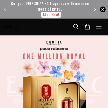
!!!
Get your FREE SHIPPING fragrance with minimum
spend of RM100
Shop Now!