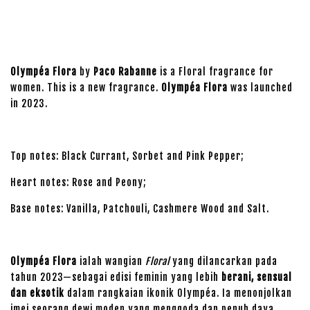
Olympéa Flora
by
Paco Rabanne
is a Floral fragrance for
women. This is a new fragrance.
Olympéa Flora
was launched
in 2023.
Top notes: Black Currant, Sorbet and Pink Pepper;
Heart notes: Rose and Peony;
Base notes: Vanilla, Patchouli, Cashmere Wood and Salt.
Olympéa Flora
ialah wangian
Floral
yang dilancarkan pada
tahun 2023—sebagai edisi feminin yang lebih
berani, sensual
dan eksotik
dalam rangkaian ikonik Olympéa. Ia menonjolkan
imej seorang dewi moden yang menggoda dan penuh daya