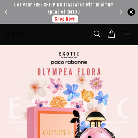
!!!
Get your FREE SHIPPING fragrance with minimum
spend of RM100
Shop Now!