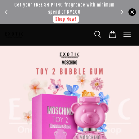
!!!
Get your FREE SHIPPING fragrance with minimum
spend of RM100
Shop Now!