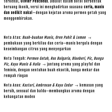
terkenal,
Olivier Pescheux
. Dibalut dalam botol berbentuk
beruang ikonik, versi ini menghadirkan suasana
ceria, manis
dan sedikit nakal
—dengan kejutan aroma permen getah yang
menggembirakan.
Nota Atas:
Buah-buahan Manis, Oren Pahit & Lemon
→
pembukaan yang berkilau dan ceria—manis bergula dengan
keseimbangan citrus yang menyegarkan
Nota Tengah:
Permen Getah, Ros Bulgaria, Blueberi, Pic, Bunga
Pic, Kayu Manis & Halia
→ jantung aroma yang playful dan
feminin, dengan sentuhan buah eksotik, bunga mekar dan
rempah ringan
Nota Asas:
Kasturi, Ambroxan & Kayu Cedar
→ kemasan yang
bersih, sensual dan baldu—membungkus aroma dengan
kehangatan moden