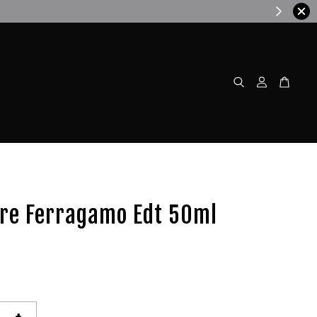
w!
ore Ferragamo Edt 50ml
+