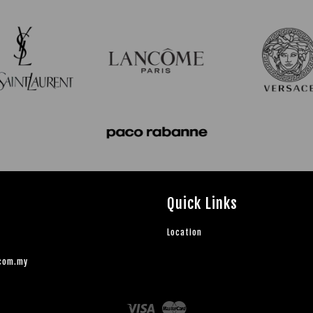
Quick Links
Location
.com.my
Visa
Master