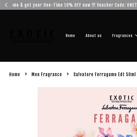
Get you
Home
About us
Fragrances
›
›
Home
Men Fragrance
Salvatore Ferragamo Edt 50ml