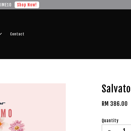
r FREE SHIPPING fragrance with minimum spend of RM100
Shop No
Contact
Salvat
RM 386.00
Quantity
-