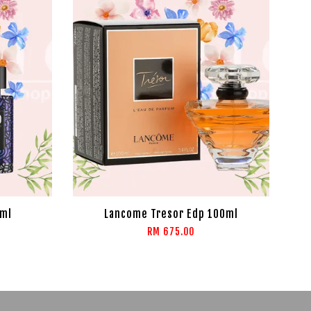
ml
Lancome Tresor Edp 100ml
RM 675.00