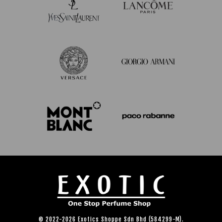
© 2022-2026 Exotics Shoppe Sdn Bhd (584299-M).