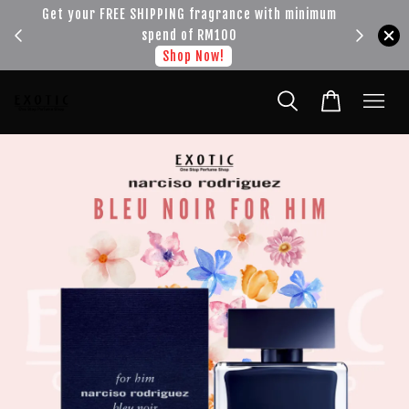
!!!
Get your FREE SHIPPING fragrance with minimum
spend of RM100
Shop Now!