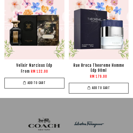
Velixir Narcisus Edp
Rue Broca Theoreme Homme
Edp 90ml
From
RM 132.00
RM 179.00
ADD TO CART
ADD TO CART