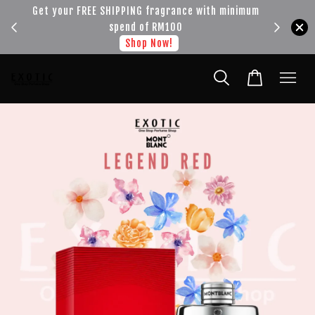
!!!
Get your FREE SHIPPING fragrance with minimum
spend of RM100
Shop Now!