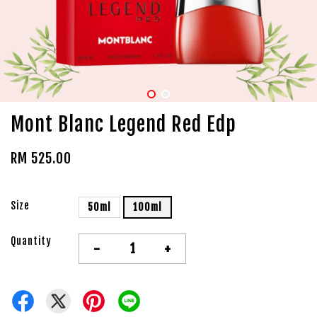
Mont Blanc Legend Red Edp
RM 525.00
Size
50ml
100ml
Quantity
-
+