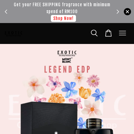
!!!
Get your FREE SHIPPING fragrance with minimum
spend of RM100
Shop Now!