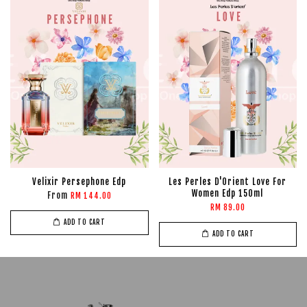
Velixir Persephone Edp
Les Perles D'Orient Love For
Women Edp 150ml
From
RM 144.00
RM 89.00
ADD TO CART
ADD TO CART