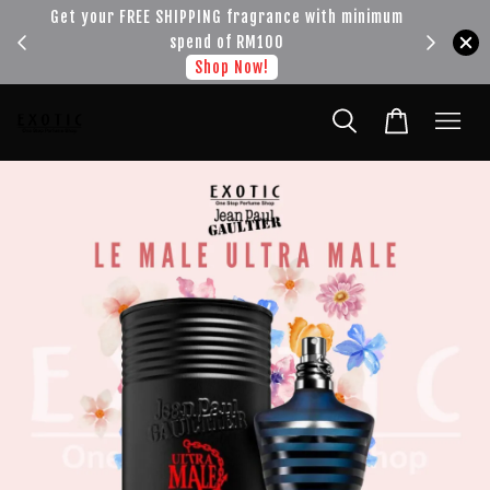
!!!
Get your FREE SHIPPING fragrance with minimum
spend of RM100
Shop Now!