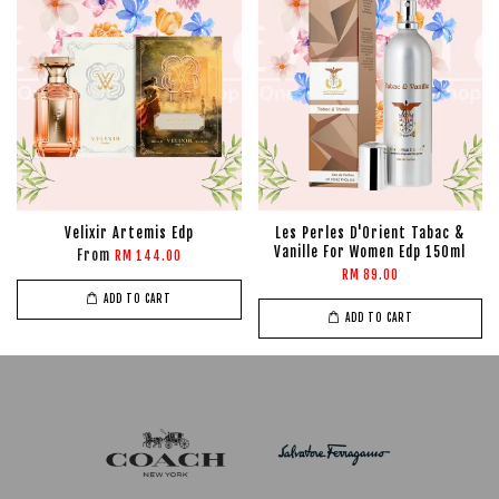
Velixir Artemis Edp
Les Perles D'Orient Tabac &
Vanille For Women Edp 150ml
From
RM 144.00
RM 89.00
ADD TO CART
ADD TO CART