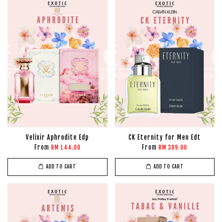
Velixir Aphrodite Edp
CK Eternity for Men Edt
From
From
RM 144.00
RM 399.00
ADD TO CART
ADD TO CART