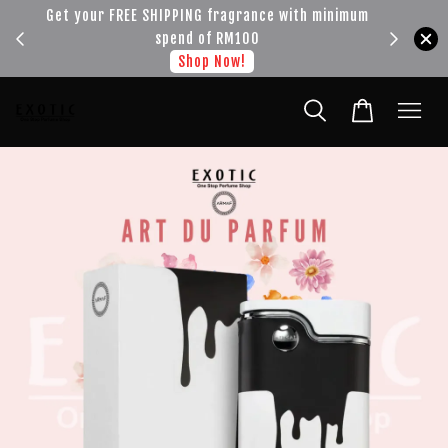
!!!
Get your FREE SHIPPING fragrance with minimum
spend of RM100
Shop Now!