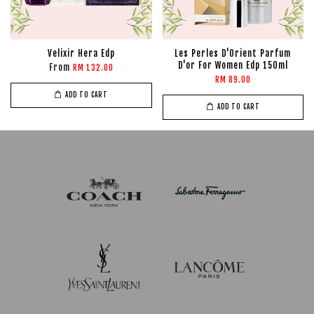
Velixir Hera Edp
Les Perles D'Orient Parfum
D'or For Women Edp 150ml
From
RM 132.00
RM 89.00
ADD TO CART
ADD TO CART