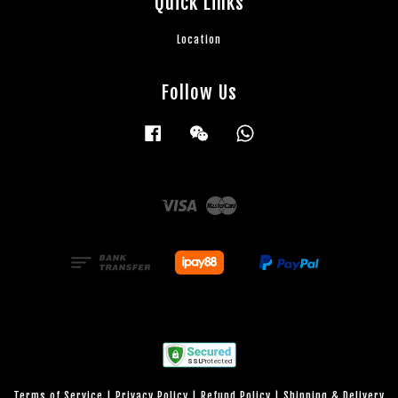
Quick Links
Location
Follow Us
Facebook
Wechat
Whatsapp
Visa
Master
Terms of Service
|
Privacy Policy
|
Refund Policy
|
Shipping & Delivery