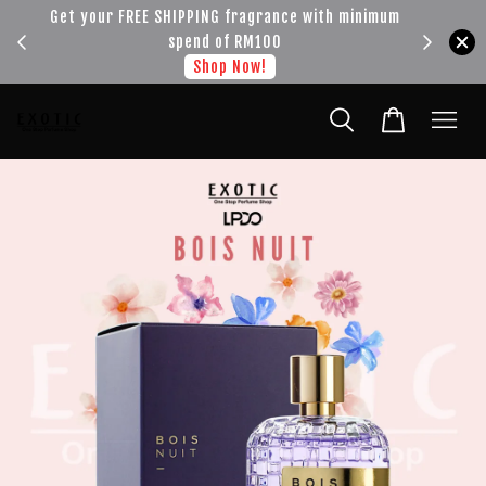
!!!
Get your FREE SHIPPING fragrance with minimum
spend of RM100
Shop Now!