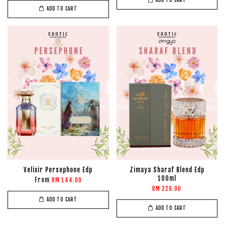
ADD TO CART
ADD TO CART
Velixir Persephone Edp
Zimaya Sharaf Blend Edp
100ml
From
RM 144.00
RM 229.00
ADD TO CART
ADD TO CART