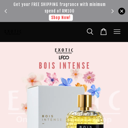
!!!
Get your FREE SHIPPING fragrance with minimum
spend of RM100
Shop Now!