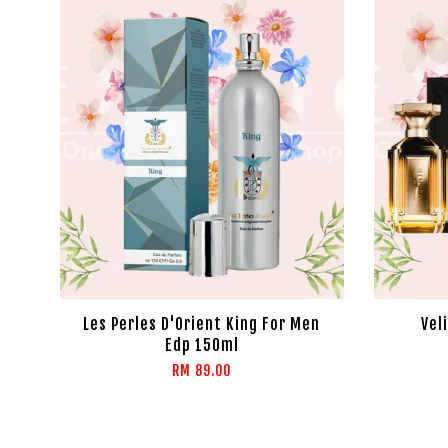
Les Perles D'Orient King For Men
Vel
Edp 150ml
RM 89.00