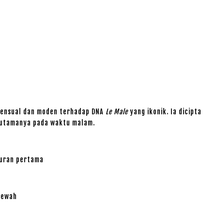
 sensual dan moden terhadap DNA
Le Male
yang ikonik. Ia dicipta
terutamanya pada waktu malam.
buran pertama
mewah