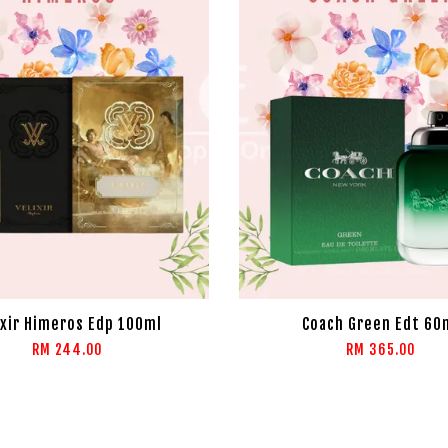
ixir Himeros Edp 100ml
Coach Green Edt 60
RM 244.00
RM 365.00