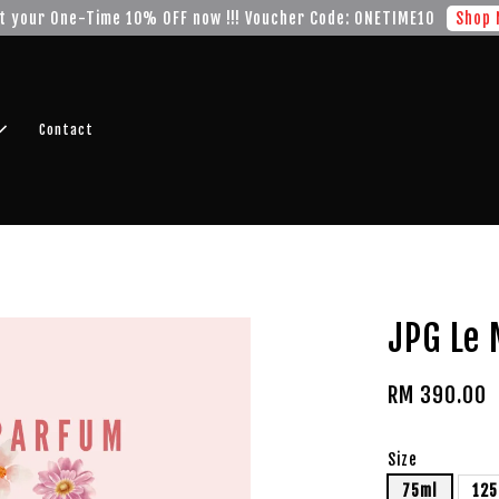
t your One-Time 10% OFF now !!! Voucher Code: ONETIME10
Shop 
Contact
JPG Le 
RM 390.00
Size
75ml
125