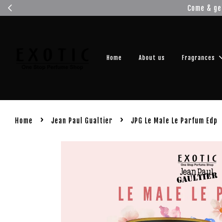
Come & ge
Home
About us
Fragrances
›
›
Home
Jean Paul Gualtier
JPG Le Male Le Parfum Edp