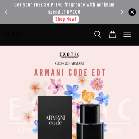
!!!
Get your FREE SHIPPING fragrance with minimum
spend of RM100
Shop Now!