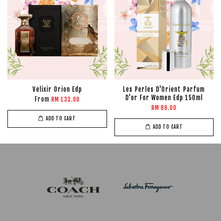
Velixir Orion Edp
Les Perles D'Orient Parfum
D'or For Women Edp 150ml
From
RM 132.00
RM 89.00
ADD TO CART
ADD TO CART