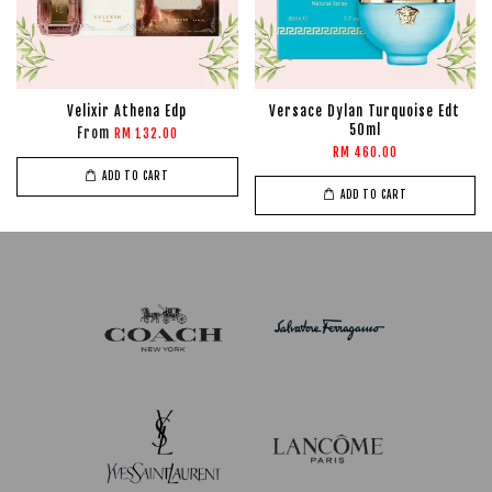
Velixir Athena Edp
Versace Dylan Turquoise Edt
50ml
From
RM 132.00
RM 460.00
ADD TO CART
ADD TO CART