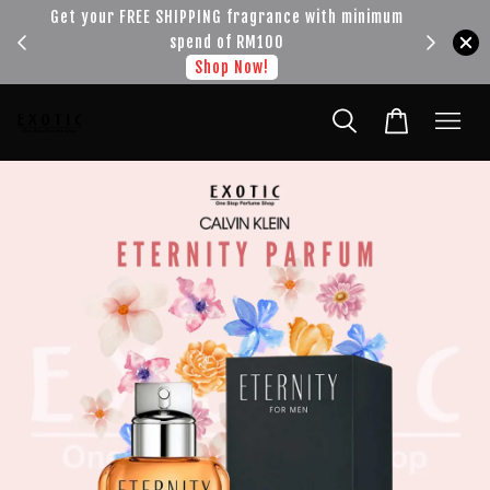
!!!
Get your FREE SHIPPING fragrance with minimum
spend of RM100
Shop Now!