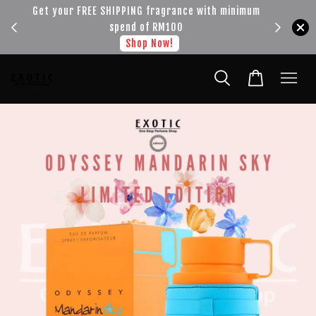
!!!
Get your FREE SHIPPING fragrance with minimum
spend of RM100
Shop Now!