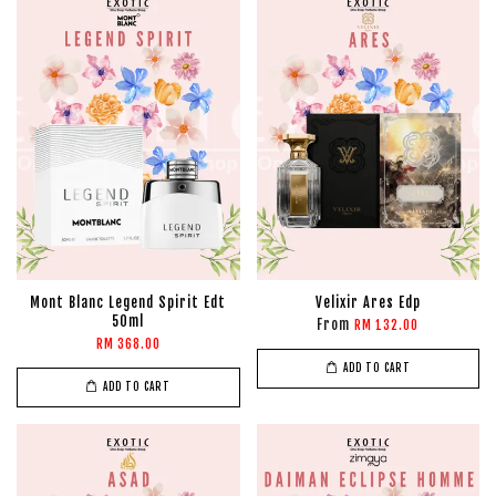
Mont Blanc Legend Spirit Edt
Velixir Ares Edp
50ml
From
RM 132.00
RM 368.00
ADD TO CART
ADD TO CART