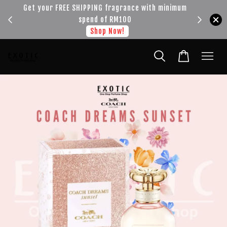
!!!
Get your FREE SHIPPING fragrance with minimum
spend of RM100
Shop Now!