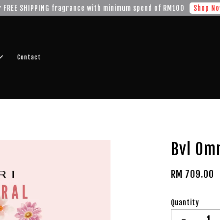
r FREE SHIPPING fragrance with minimum spend of RM100
Shop No
Contact
Bvl Omn
RM 709.00
Quantity
-