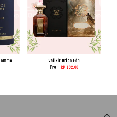
 Femme
Velixir Orion Edp
From
RM 132.00