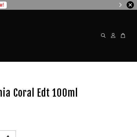
w!
ia Coral Edt 100ml
+