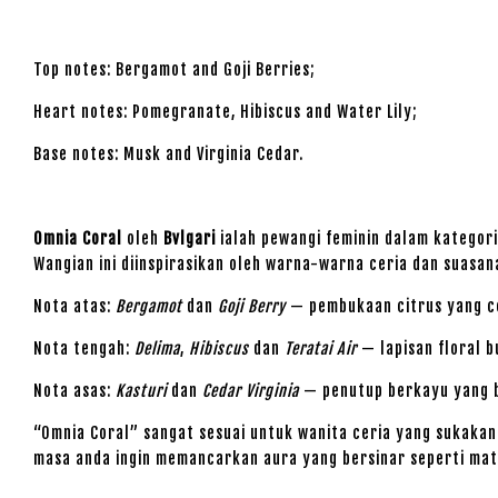
Top notes: Bergamot and Goji Berries;
Heart notes: Pomegranate, Hibiscus and Water Lily;
Base notes: Musk and Virginia Cedar.
Omnia Coral
oleh
Bvlgari
ialah pewangi feminin dalam kategor
Wangian ini diinspirasikan oleh warna-warna ceria dan suas
Nota atas:
Bergamot
dan
Goji Berry
— pembukaan citrus yang c
Nota tengah:
Delima
,
Hibiscus
dan
Teratai Air
— lapisan floral b
Nota asas:
Kasturi
dan
Cedar Virginia
— penutup berkayu yang b
“Omnia Coral” sangat sesuai untuk wanita ceria yang sukakan 
masa anda ingin memancarkan aura yang bersinar seperti mat