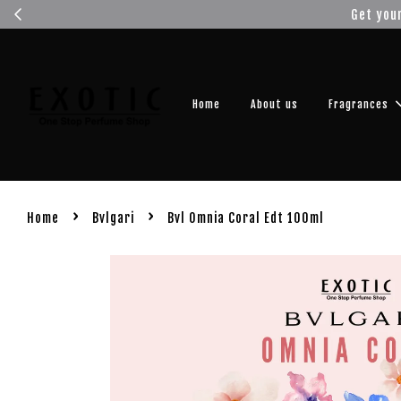
Get you
Home
About us
Fragrances
›
›
Home
Bvlgari
Bvl Omnia Coral Edt 100ml