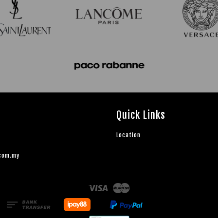
Quick Links
Location
.com.my
Visa
Master