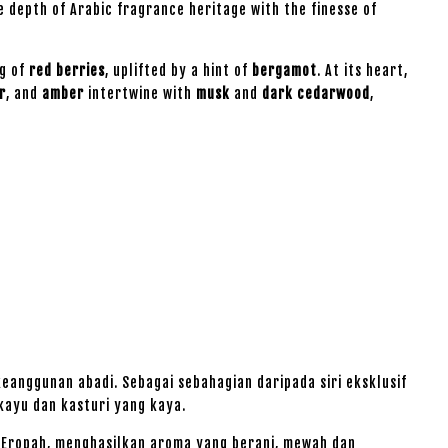
e depth of Arabic fragrance heritage with the finesse of
ng of
red berries
, uplifted by a hint of
bergamot
. At its heart,
r
, and
amber
intertwine with
musk
and
dark cedarwood
,
anggunan abadi. Sebagai sebahagian daripada siri eksklusif
kayu dan kasturi yang kaya.
Eropah, menghasilkan aroma yang berani, mewah dan