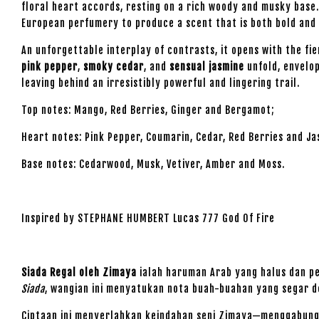
floral heart accords, resting on a rich woody and musky base.
European perfumery to produce a scent that is both bold and
An unforgettable interplay of contrasts, it opens with the fi
pink pepper
,
smoky cedar
, and
sensual jasmine
unfold, envelo
leaving behind an irresistibly powerful and lingering trail.
Top notes: Mango, Red Berries, Ginger and Bergamot;
Heart notes: Pink Pepper, Coumarin, Cedar, Red Berries and J
Base notes: Cedarwood, Musk, Vetiver, Amber and Moss.
Inspired by STEPHANE HUMBERT Lucas 777 God Of Fire
Siada Regal oleh Zimaya
ialah haruman Arab yang halus dan pe
Siada
, wangian ini menyatukan nota buah-buahan yang segar d
Ciptaan ini menyerlahkan keindahan seni Zimaya—menggabung