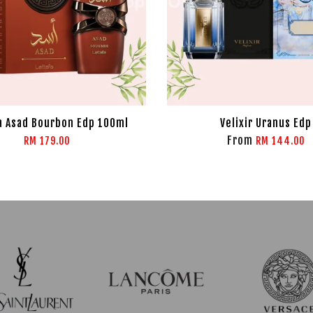
a Asad Bourbon Edp 100ml
Velixir Uranus Edp
From
RM 179.00
RM 144.00