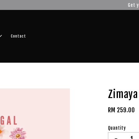
r FREE SHIPPING fragrance with minimum spend of RM100
Shop No
Contact
Zimaya
RM 259.00
Quantity
-