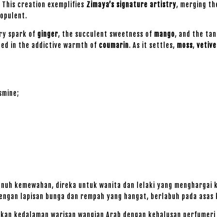
 This creation exemplifies
Zimaya’s signature artistry
, merging th
 opulent.
ery spark of
ginger
, the succulent sweetness of
mango
, and the ta
ped in the addictive warmth of
coumarin
. As it settles,
moss
,
vetive
asmine;
nuh kemewahan, direka untuk wanita dan lelaki yang menghargai ke
engan lapisan bunga dan rempah yang hangat, berlabuh pada asas 
kan kedalaman warisan wangian Arab dengan kehalusan perfumeri 