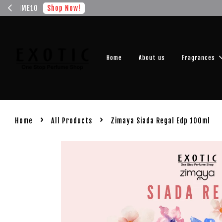
Get you
Home
About us
Fragrances
›
›
Home
All Products
Zimaya Siada Regal Edp 100ml