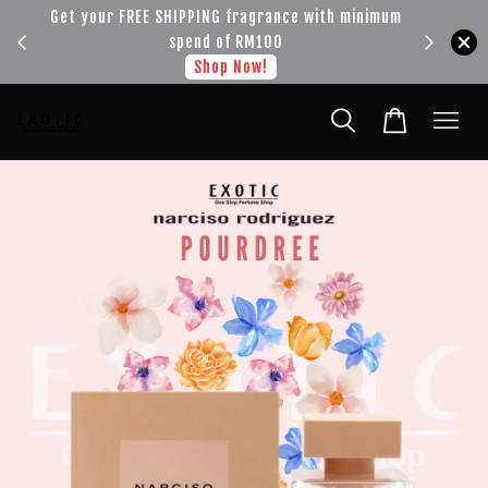
!!!
Get your FREE SHIPPING fragrance with minimum
spend of RM100
Shop Now!