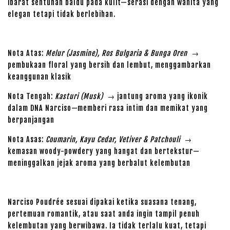
ibarat sentuhan baldu pada kulit—serasi dengan wanita yang
elegan tetapi tidak berlebihan.
Nota Atas:
Melur (Jasmine), Ros Bulgaria & Bunga Oren
→
pembukaan floral yang bersih dan lembut, menggambarkan
keanggunan klasik
Nota Tengah:
Kasturi (Musk)
→ jantung aroma yang ikonik
dalam DNA Narciso—memberi rasa intim dan memikat yang
berpanjangan
Nota Asas:
Coumarin, Kayu Cedar, Vetiver & Patchouli
→
kemasan woody-powdery yang hangat dan bertekstur—
meninggalkan jejak aroma yang berbalut kelembutan
Narciso Poudrée sesuai dipakai ketika suasana tenang,
pertemuan romantik, atau saat anda ingin tampil penuh
kelembutan yang berwibawa. Ia tidak terlalu kuat, tetapi