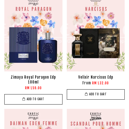
Zimaya Royal Paragon Edp
Velixir Narcisus Edp
100ml
From
RM 132.00
RM 159.00
ADD TO CART
ADD TO CART