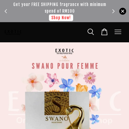
!!!
Get your FREE SHIPPING fragrance with minimum
spend of RM100
Shop Now!