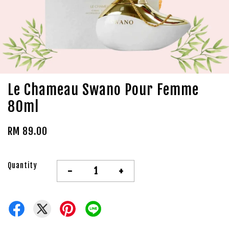
Le Chameau Swano Pour Femme
80ml
RM 89.00
Quantity
-
+