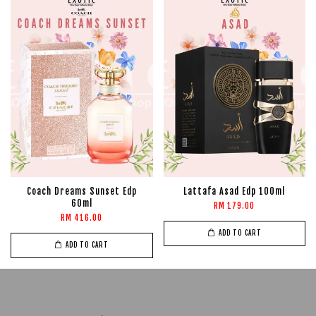
Coach Dreams Sunset Edp
Lattafa Asad Edp 100ml
60ml
RM 179.00
RM 416.00
ADD TO CART
ADD TO CART